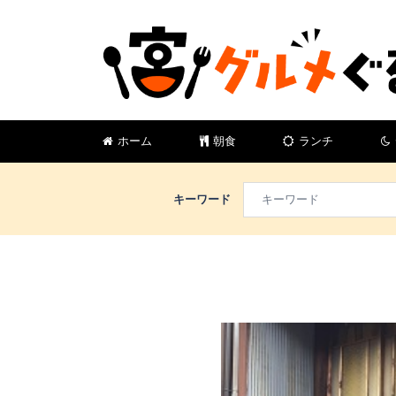
コ
ン
テ
ン
ツ
へ
ス
ホーム
朝食
ランチ
キ
ッ
プ
キーワード