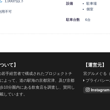
1,000円以下
設備
駐車場
個室
利用不可
駐車台数
6台
について】
【運営元】
の若手経営者で構成されたプロジェクトチ
宮グルメぐる
によって、道の駅海の京都宮津、及び京都
プライバシー
歩10分圏内にある飲食店を調査し、賛同し
Instagra
載しています。