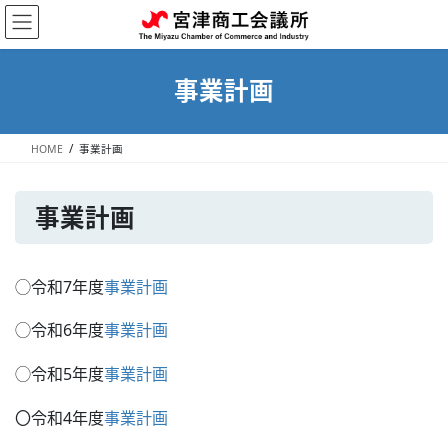
コ
ナ
ン
ビ
テ
ゲ
ン
ー
事業計画
ツ
シ
へ
ョ
ス
ン
HOME
事業計画
キ
に
ッ
移
プ
動
事業計画
◯令和7年度
事業計画
◯令和6年度
事業計画
◯令和5年度
事業計画
〇令和4年度
事業計画