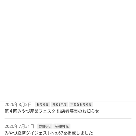
【受付終了】宮津市原油価格・物価高騰等対策補助金のご案
内
2023年6月29日
次の記事
宮津商工会議所 中小企業知恵の経営ステップアップ事業補助
金（第二次）の募集について（〆切8/31）
2023年7月18日
最新記事
2026年8月6日
セミナー
令和8年度
兼業・副業人材活用セミナーのご案内
2026年8月3日
お知らせ
令和8年度
重要なお知らせ
第４回みやづ産業フェスタ 出店者募集のお知らせ
2026年7月31日
お知らせ
令和8年度
みやづ経済ダイジェストNo.67を掲載しました