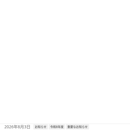
令和2年度
募集終了
タグ
前の記事
「第２３回 京の味めぐり・技くらべ展」出展者募集につい
て
2020年7月14日
次の記事
「家賃支援給付金サポート宮津会場」開設のお知らせ
2020年7月20日
最新記事
2026年8月6日
セミナー
令和8年度
兼業・副業人材活用セミナーのご案内
2026年8月3日
お知らせ
令和8年度
重要なお知らせ