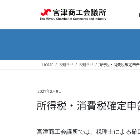
コ
ナ
ン
ビ
テ
ゲ
ン
ー
ツ
シ
へ
ョ
ス
ン
キ
に
ッ
移
HOME
お知らせ
お知らせ
所得税・消費税確定申告
プ
動
2021年2月9日
所得税・消費税確定申
宮津商工会議所では、税理士による確