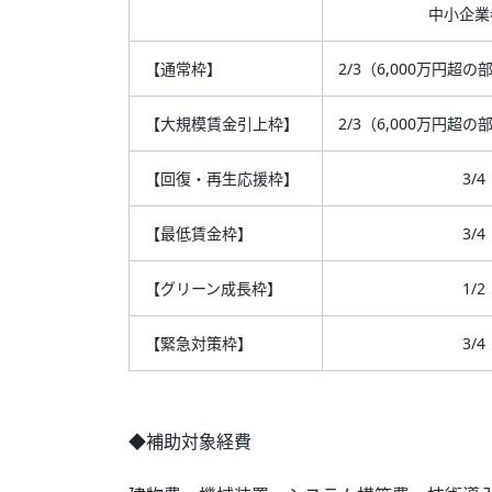
中小企業
【通常枠】
2/3（6,000万円超の
【大規模賃金引上枠】
2/3（6,000万円超の
【回復・再生応援枠】
3/4
【最低賃金枠】
3/4
【グリーン成長枠】
1/2
【緊急対策枠】
3/4
◆補助対象経費