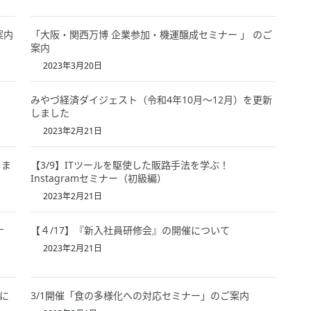
案内
「大阪・関西万博 企業参加・機運醸成セミナー 」 のご
案内
2023年3月20日
みやづ経済ダイジェスト（令和4年10月～12月）を更新
しました
2023年2月21日
しま
【3/9】ITツールを駆使した販路手法を学ぶ！
Instagramセミナー（初級編）
2023年2月21日
ナ
【４/17】『新入社員研修会』の開催について
2023年2月21日
に
3/1開催「食の多様化への対応セミナー」のご案内