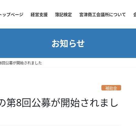
トップページ
経営支援
簿記検定
宮津商工会議所について
お知らせ
8回公募が開始されました
補助金
の第8回公募が開始されまし