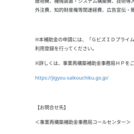
建物費、機械装置・システム構築費、技術導
外注費、知的財産権等関連経費、広告宣伝・
※本補助金の申請には、「ＧビズＩＤプライ
利用登録を行ってください。
※詳しくは、事業再構築補助金事務局ＨＰを
https://jigyou-saikouchiku.go.jp/
【お問合せ先】
＜事業再構築補助金事務局コールセンター＞