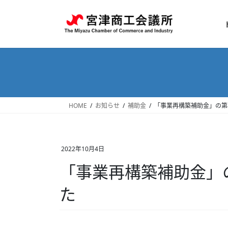
コ
ナ
ン
ビ
テ
ゲ
ン
ー
ツ
シ
へ
ョ
ス
ン
キ
に
ッ
移
HOME
お知らせ
補助金
「事業再構築補助金」の第
プ
動
2022年10月4日
「事業再構築補助金」
た