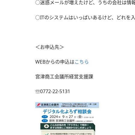
○迷惑メールが増えたけど、うちの会社は情
○ITのシステムはいっぱいあるけど、どれ
＜お申込先＞
WEBからの申込は
こちら
宮津商工会議所経営支援課
☏0772-22-5131