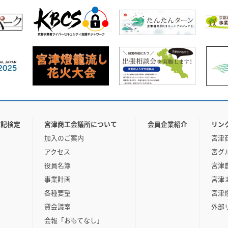
簿記検定
宮津商工会議所について
会員企業紹介
リン
加入のご案内
宮津
アクセス
宮グ
役員名簿
宮津
事業計画
宮津
各種要望
宮津
貸会議室
外部
会報「おもてなし」