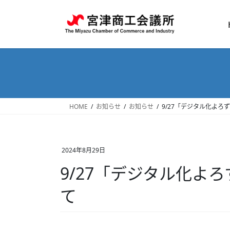
コ
ナ
ン
ビ
テ
ゲ
ン
ー
ツ
シ
へ
ョ
ス
ン
キ
に
ッ
移
HOME
お知らせ
お知らせ
9/27「デジタル化よろ
プ
動
2024年8月29日
9/27「デジタル化よ
て