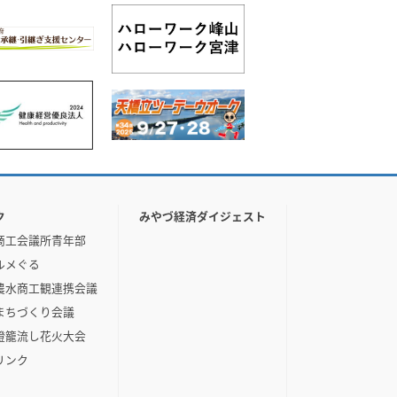
ク
みやづ経済ダイジェスト
商工会議所青年部
ルメぐる
農水商工観連携会議
まちづくり会議
燈籠流し花火大会
リンク