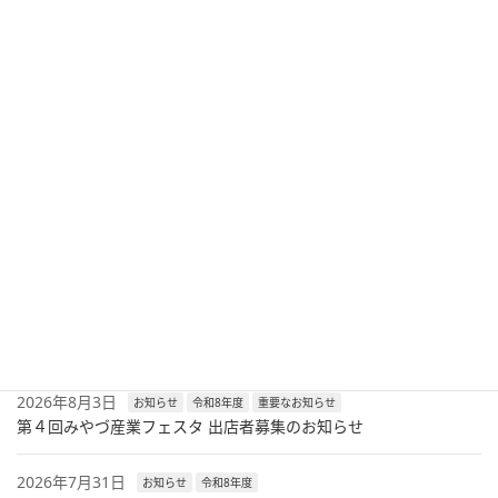
れました
経済産業省及び中小企業庁が取り組む「事業再構築補助金」の第
２回公募が開始されました。 本補助金は、新分野展開や業態転
換、事業・業種転換等の取組、事業再編又はこれらの取組を通じ
た規模の拡大等を目指す企業・団体等の新たな挑戦 […]
投
固
固
固
固
固
«
1
…
14
15
16
…
20
»
稿
定
定
定
定
定
ペ
ペ
ペ
ペ
ペ
の
最新記事
ー
ー
ー
ー
ー
ペ
ジ
ジ
ジ
ジ
ジ
2026年8月6日
セミナー
令和8年度
ー
兼業・副業人材活用セミナーのご案内
ジ
送
2026年8月3日
お知らせ
令和8年度
重要なお知らせ
り
第４回みやづ産業フェスタ 出店者募集のお知らせ
2026年7月31日
お知らせ
令和8年度