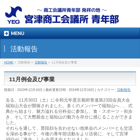
MENU
活動報告
HOME
»
活動報告
»
活動報告
»
11月例会及び事業
11月例会及び事業
投稿日 : 2019年12月16日
最終更新日時 : 2019年12月16日
カテゴリー :
活動報告
去る、11月30日（土）に令和元年度京都府青連第23回会員大会
福知山大会が開催されました。多くのメンバーで福知山へ…、式
典から始まり、魅力溢れる分科会に参加し、食・スポーツ・街歩
き、そして大懇親会と福知山の魅力を存分に感じることができま
した。
それらを通して、普段顔を合わせない他単会のメンバーとも交流
を深める事がで、今後の青年部活動をより活発に、そして宮津
YEGが「進歩」した会員大会となりました。